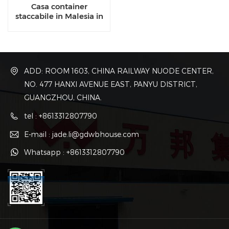
Casa container
staccabile in Malesia in
vendita
ADD: ROOM 1603, CHINA RAILWAY NUODE CENTER,
NO. 477 HANXI AVENUE EAST, PANYU DISTRICT,
GUANGZHOU, CHINA.
tel : +8613312807790
E-mail : jade.li@gdwbhouse.com
Whatsapp : +8613312807790