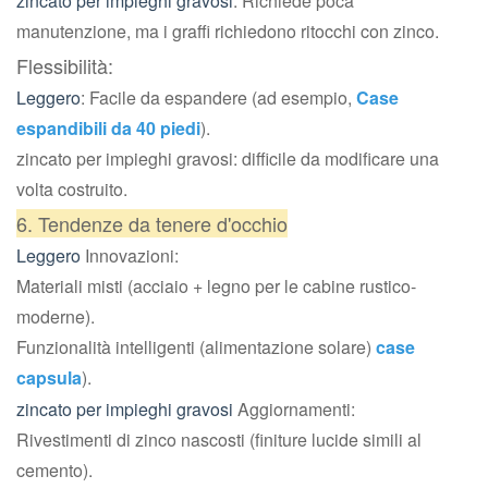
zincato per impieghi gravosi
: Richiede poca
manutenzione, ma i graffi richiedono ritocchi con zinco.
Flessibilità:
Leggero
: Facile da espandere (ad esempio,
Case
espandibili da 40 piedi
).
zincato per impieghi gravosi: difficile da modificare una
volta costruito.
6. Tendenze da tenere d'occhio
Leggero
Innovazioni:
Materiali misti (acciaio + legno per le cabine rustico-
moderne).
Funzionalità intelligenti (alimentazione solare)
case
capsula
).
zincato per impieghi gravosi
Aggiornamenti:
Rivestimenti di zinco nascosti (finiture lucide simili al
cemento).