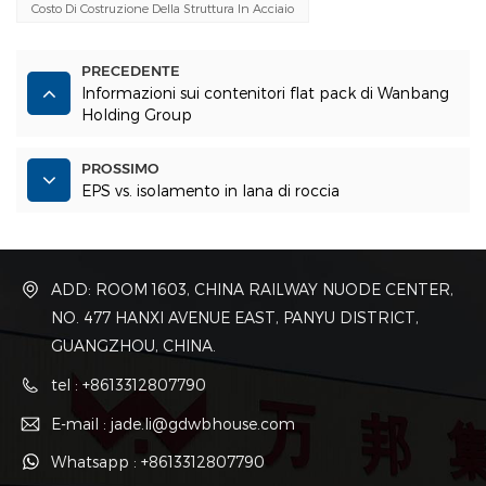
Costo Di Costruzione Della Struttura In Acciaio
PRECEDENTE
Informazioni sui contenitori flat pack di Wanbang
Holding Group
PROSSIMO
EPS vs. isolamento in lana di roccia
ADD: ROOM 1603, CHINA RAILWAY NUODE CENTER,
NO. 477 HANXI AVENUE EAST, PANYU DISTRICT,
GUANGZHOU, CHINA.
tel : +8613312807790
E-mail : jade.li@gdwbhouse.com
Whatsapp : +8613312807790