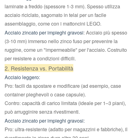
laminate a freddo (spessore 1-3 mm). Spesso utilizza
acciaio riciclato, sagomato in telai per un facile
assemblaggio, come con i mattoncini LEGO.
Acciaio zincato per impieghi gravosi
: Acciaio più spesso
(3-10 mm) immerso nello zinco fuso per prevenire la
ruggine, come un "impermeabile" per l'acciaio. Costruito
per resistere a condizioni difficili.
2. Resistenza vs. Portabilità
Acciaio leggero:
Pro: facili da spostare e modificare (ad esempio, case
container pieghevoli o case capsule).
Contro: capacità di carico limitata (ideale per 1–3 piani),
può arrugginire senza rivestimenti.
Acciaio zincato per impieghi gravosi:
Pro: ultra-resistente (adatto per magazzini e fabbriche), il
rivestimento in zinco dura oltre 30 anni.