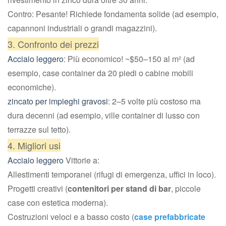
Contro: Pesante! Richiede fondamenta solide (ad esempio,
capannoni industriali o grandi magazzini).
3. Confronto dei prezzi
Acciaio leggero
: Più economico! ~$50–150 al m² (ad
esempio, case container da 20 piedi o cabine mobili
economiche).
zincato per impieghi gravosi
: 2–5 volte più costoso ma
dura decenni (ad esempio, ville container di lusso con
terrazze sul tetto).
4. Migliori usi
Acciaio leggero
Vittorie a:
Allestimenti temporanei (rifugi di emergenza, uffici in loco).
Progetti creativi (
contenitori per stand di bar
, piccole
case con estetica moderna).
Costruzioni veloci e a basso costo (
case prefabbricate