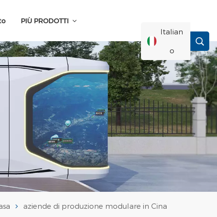
to
PIÙ PRODOTTI
Italian
O
English
Français
Deutsch
Русский
Italiano
asa
aziende di produzione modulare in Cina