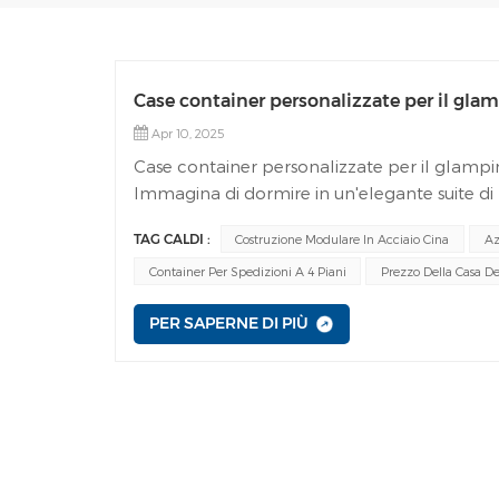
Case container personalizzate per il glam
Apr 10, 2025
Case container personalizzate per il glampin
Immagina di dormire in un'elegante suite di 
natura: niente problemi di installazione, ni
TAG CALDI :
Costruzione Modulare In Acciaio Cina
Az
e perché questa tendenza sta spopolando in t
pluviale, vero? Ma la tua stanza è un lusso. c
Container Per Spedizioni A 4 Piani
Prezzo Della Casa De
trasferibile consente di spostare le cabine s
PER SAPERNE DI PIÙ
a costruirla così in fretta? Costruzione prefa
assemblati sul posto. Niente bulldozer, nien
l'energia solare, le docce esterne e le scim
spiaggia Hai mai visto un caffè container su
bassi i costi: non servono materiali costosi. 
trasformato due scatole arrugginite in una vi
una vasca idromassaggio sul tetto. Per 150 doll