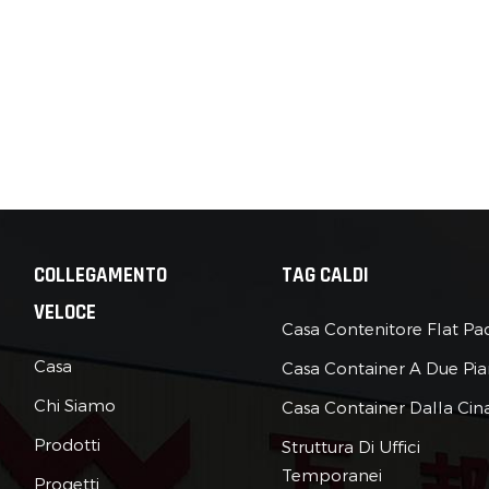
di lusso con le case container continua a
bisogno di un campeggio glamping temporaneo per un festival
i montano in pochi giorni.“Trasferibile” = Flessibilità: detesti
sta il tuo kit di costruzione in metallo in un posto più
potente: perfetto per chi viaggia da solo e desidera solo un
 un CEO, il glamping in container ti consente di "accamparti"
atte.
COLLEGAMENTO
TAG CALDI
VELOCE
Casa Contenitore Flat Pa
Casa
Casa Container A Due Pia
Chi Siamo
Casa Container Dalla Cin
Prodotti
Struttura Di Uffici
Temporanei
Progetti