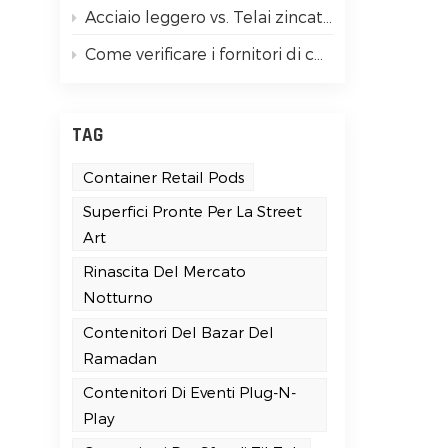
Acciaio leggero vs. Telai zincati per impieghi gravosi: guida semplice per principianti
Come verificare i fornitori di container house certificati ISO 9001
.
0
TAG
Container Retail Pods
Superfici Pronte Per La Street
Art
Rinascita Del Mercato
Notturno
Contenitori Del Bazar Del
Ramadan
Contenitori Di Eventi Plug-N-
Play
i