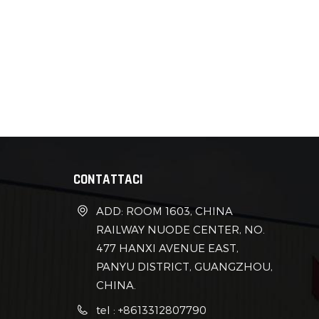
IKEA". Perché questa tendenza del glamping 
persistere?“Prefabbricato” = Velocità: hai 
musicale? Le strutture temporanee in acciaio s
le canzoni del tuo vicino intorno al falò? Spo
tranquillo.“Capsula ecologica” = Piccolo ma 
letto e una vista.Che tu sia un backpacker o
senza rinunciare alla tua abitudine al caffell
CONTATTACI
ADD: ROOM 1603, CHINA
RAILWAY NUODE CENTER, NO.
477 HANXI AVENUE EAST,
PANYU DISTRICT, GUANGZHOU,
CHINA.
tel : +8613312807790