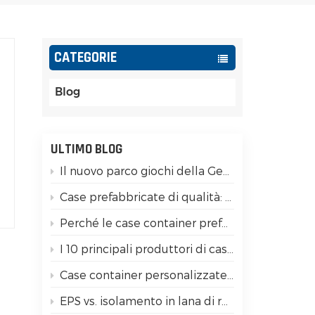
Español
Português
CATEGORIE
Türk
Blog
Ελληνικά
e
Indonesia
ULTIMO BLOG
Il nuovo parco giochi della Generazione Z: trasformare i container modulari in valuta sociale
عربي
Case prefabbricate di qualità: 15 differenze fondamentali da verificare!
Perché le case container prefabbricate hanno una buona resistenza ai terremoti?
I 10 principali produttori di case container in Cina
Case container personalizzate per il glamping di lusso
EPS vs. isolamento in lana di roccia