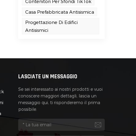
Contenitori Per Sfondi TikTok
Casa Prefabbricata Antisismica
Progettazione Di Edifici
Antisismici
LASCIATE UN MESSAGGIO
Se sei interessato ai nostri prodotti e vuoi
ck
conoscere maggiori dettagli, lascia un
ni
messaggio qui, ti risponderemo il prima
possibile.
a